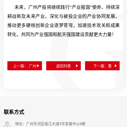
未来，广州产投将继续践行“产业报国”使命，持续深
耕战新及未来产业，深化与被投企业的产业协同发展，
推动更多硬核创新企业逐梦苍穹，加速技术攻关和成果
转化，共同为产业强国和航天强国建设贡献更大力量！
上一篇： 广州
返回列表
下一篇：重
产投受邀出席
磅！广州产投
广东省战略性
正式成为200
新兴产业投资
亿元广州人工
引导基金启动
智能产业投资
联系方式
仪式并签署合
基金管理人，
作协议
助力广州加快
地址：广州天河区临江大道3号发展中心9楼