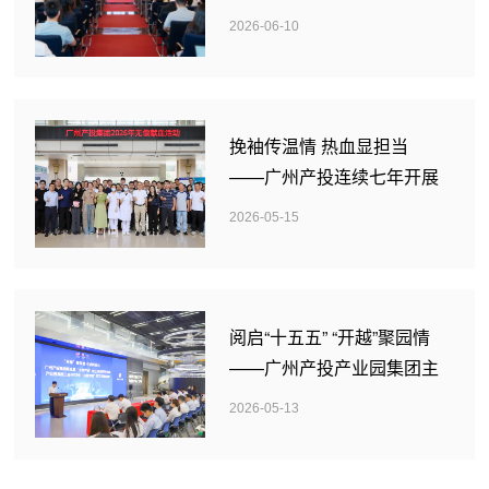
心组（扩大）学习会
2026-06-10
挽袖传温情 热血显担当
——广州产投连续七年开展
无偿献血活动
2026-05-15
阅启“十五五” “开越”聚园情
——广州产投产业园集团主
题阅读活动成功举办
2026-05-13