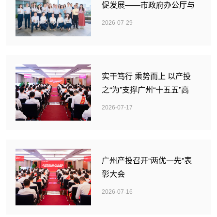
促发展——市政府办公厅与
广州产投开展实地调研暨支
2026-07-29
部共建活动
实干笃行 乘势而上 以产投
之“为”支撑广州“十五五”高
质量发展之“进”——广州产
2026-07-17
投召开2026年年中工作会
议暨党建与党风廉政建设会
议
广州产投召开“两优一先”表
彰大会
2026-07-16