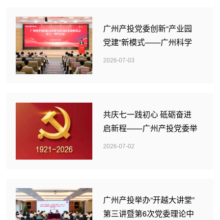
广州产投党委创新“产业园
党建”新模式——广州科学
城国际企业孵化器园区党建
2026-07-03
联席会成立一周年活动圆满
举行
共庆七一践初心 砥砺奋进
启新程——广州产投党委举
办庆祝中国共产党成立105
2026-07-02
周年系列活动
广州产投举办“开越大讲堂”
第三讲暨第6次党委理论中