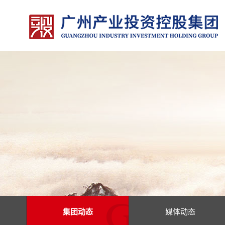
集团动态
媒体动态