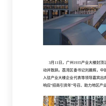
3月11日，广州1935产业大楼封
动并致辞。荔湾区委书记刘晨辉，中
入驻产业大楼企业代表等领导嘉宾出
响应“招商引资年”号召、助力地区产