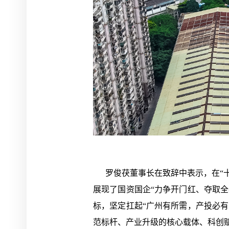
罗俊茯董事长在致辞中表示，在“十五
展现了国资国企“力争开门红、夺取全
标，坚定扛起“广州有所需，产投必有
范标杆、产业升级的核心载体、科创赋