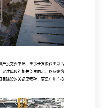
广州产投党委书记、董事长罗俊茯出席活
、参建单位的相关负责同志，以及签约
项目建设的关键里程碑，更是广州产投