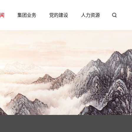
闻
集团业务
党的建设
人力资源