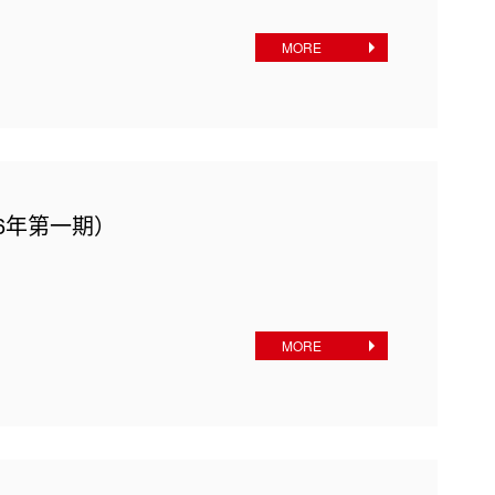
MORE
6年第一期）
MORE