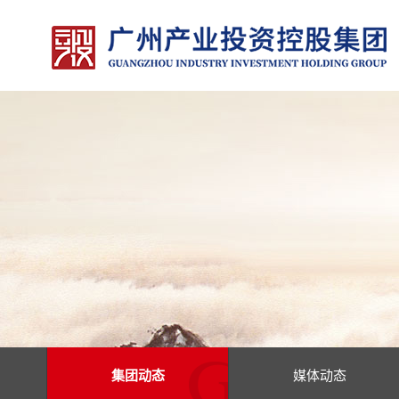
集团动态
媒体动态