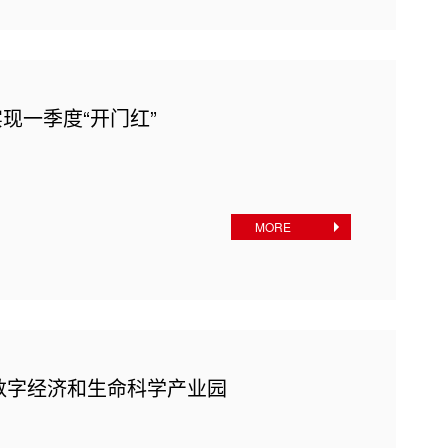
实现一季度“开门红”
MORE
数字经济和生命科学产业园