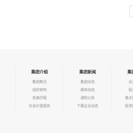
集团介绍
集团新闻
集
集团概况
集团动态
业
组织架构
媒体动态
投
发展历程
通知公告
重点
社会价值报告
下属企业动态
投资