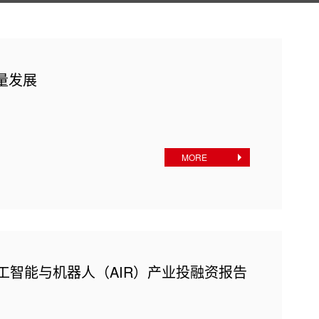
量发展
MORE
工智能与机器人（AIR）产业投融资报告