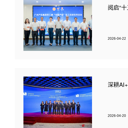
阅启“
2026-04-22
深耕A
2026-04-20