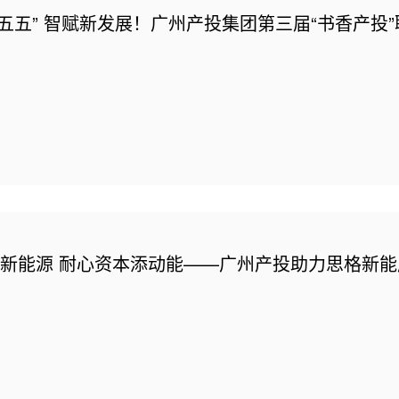
十五五” 智赋新发展！广州产投集团第三届“书香产投
I+新能源 耐心资本添动能——广州产投助力思格新