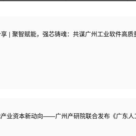
”分享 | 聚智赋能，强芯铸魂：共谋广州工业软件高质
IR产业资本新动向——广州产研院联合发布《广东人
5）》