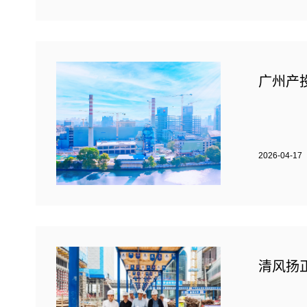
广州产投
2026-04-17
清风扬